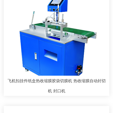
飞机扣挂件纸盒热收缩膜胶袋切膜机 热收缩膜自动封切
机 封口机