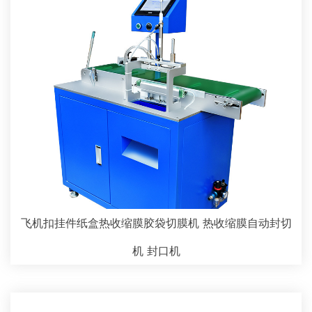
飞机扣挂件纸盒热收缩膜胶袋切膜机 热收缩膜自动封切
机 封口机